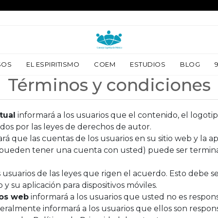
SOS
SOS
EL ESPIRITISMO
EL ESPIRITISMO
COEM
COEM
ESTUDIOS
ESTUDIOS
BLOG
BLOG
Términos y condiciones
tual
informará a los usuarios que el contenido, el logoti
dos por las leyes de derechos de autor.
rá que las cuentas de los usuarios en su sitio web y la ap
 no pueden tener una cuenta con usted) puede ser termin
 usuarios de las leyes que rigen el acuerdo. Esto debe se
 y su aplicación para dispositivos móviles.
ios web
informará a los usuarios que usted no es responsa
eralmente informará a los usuarios que ellos son respons