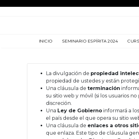
INICIO
INICIO
SEMINARIO ESPÍRITA 2024
SEMINARIO ESPÍRITA 2024
CUR
CUR
La divulgación de
propiedad intelec
propiedad de ustedes y están protegi
Una cláusula de
terminación
informa
su sitio web y móvil (si los usuarios
discreción.
Una
Ley de Gobierno
informará a los
el país desde el que opera su sitio web
Una cláusula de
enlaces a otros sit
que enlaza. Este tipo de cláusula gen